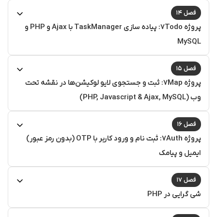
فصل ۱۴
پروژه ۷Todo‎‏: پیاده سازی TaskManager با Ajax و PHP و
MySQL
فصل ۱۵
پروژه ۷Map: ثبت و جستجوی لایو لوکیشن‌ها در نقشه تحت
وب (PHP, Javascript & Ajax, MySQL)
فصل ۱۶
پروژه ۷Auth: ثبت نام و ورود کاربر با OTP (بدون رمز عبور)
ایمیل و پیامک
فصل ۱۷
شی گرایی در PHP