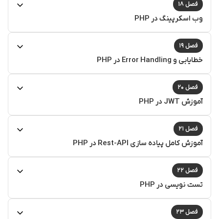
فصل ۱۸
وب اسکرپینگ در PHP
فصل ۱۹
خطایابی و Error Handling در PHP
فصل ۲۰
آموزش JWT در PHP
فصل ۲۱
آموزش کامل پیاده سازی Rest-API در PHP
فصل ۲۲
تست نویسی در PHP
فصل ۲۳