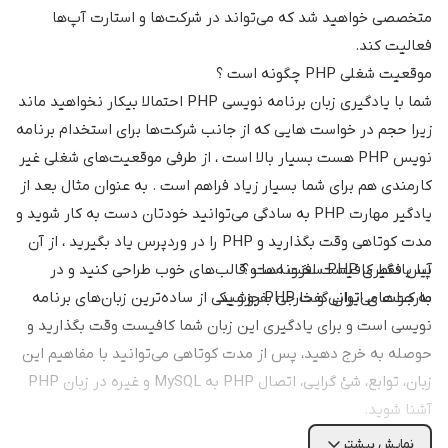
متخصصی خواهید شد که می‌تواند در شرکت‌ها و استارت آپ‌ها
فعالیت کند.
موقعیت شغلی PHP چگونه است ؟
شما با یادگیری زبان برنامه نویسی PHP احتمالا بیکار نخواهید ماند
زیرا حجم در خواست هایی که از جانب شرکت‌ها برای استخدام برنامه
نویس PHP هست بسیار بالا است ، از طرفی موقعیت‌های شغلی غیر
کارمندی هم برای شما بسیار زیاد فراهم است . به عنوان مثال بعد از
یادگیر مهارت PHP به سادگی می‌توانید خودتان دست به کار شوید و
مدت کوتاهی وقت بگذارید و PHP را در وردپرس یاد بگیرید ، از آن
آیا یادگیری PHP سخت است ؟
پس فقط کافیست افزونه‌ها و قالب‌های خوب طراحی کنید و در
مارکت‌های ایرانی و خارجی بفروشید.
به جرات می‌توان گفت PHP جزو یکی از ساده‌ترین زبان‌های برنامه
نویسی است و برای یادگیری این زبان شما کافیست وقت بگذارید و
حوصله به خرج دهید، پس از مدت کوتاهی می‌توانید با مفاهیم این
زبان، توابع، شئ گرایی، اتصال PHP به MySQL و غیره در زبان PHP
آشنا شوید.
نمایش بیشتر