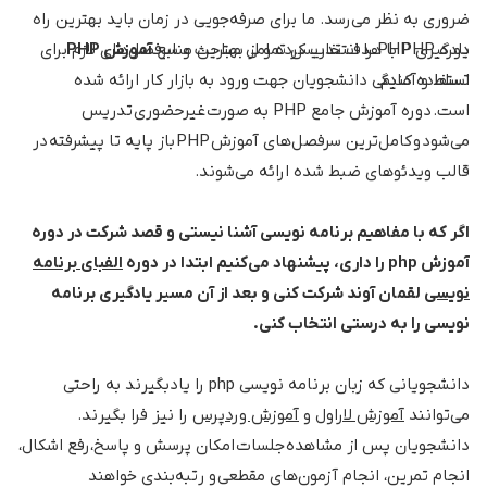
ضروری به نظر می‌رسد. ما برای صرفه‌جویی در زمان باید بهترین راه
یادگیری PHP را انتخاب کرده و از بهترین منابع
آموزش PHP
دوره‌ PHP با هدف تدریس تمامی مباحث و سرفصل‌های لازم برای
استفاده کنیم.
تسلط و آمادگی دانشجویان جهت ورود به بازار کار ارائه شده
است. دوره‌‌ آموزش جامع PHP به صورت غیرحضوری تدریس
می‌شود و کامل‌ترین سرفصل‌های آموزش PHP باز پایه تا پیشرفته در
قالب ویدئوهای ضبط شده ارائه می‌شوند.
اگر که با مفاهیم برنامه نویسی آشنا نیستی و قصد شرکت در دوره
آموزش php را داری، پیشنهاد می‌کنیم ابتدا در دوره
الفبای برنامه
نویسی
لقمان آوند شرکت کنی و بعد از آن مسیر یادگیری برنامه
نویسی را به درستی انتخاب کنی.
دانشجویانی که زبان برنامه نویسی php را یادبگیرند به راحتی
می‌توانند
آموزش لاراول
و
آموزش وردپرس
را نیز فرا بگیرند.
دانشجویان پس از مشاهده جلسات امکان پرسش و پاسخ، رفع اشکال،
انجام تمرین، انجام آزمون‌های مقطعی و رتبه‌بندی خواهند