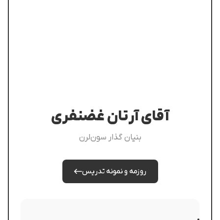
آقای آرتان غضنفری
بنیان گذار سون‌لرن
روزمه و نمونه تدریس